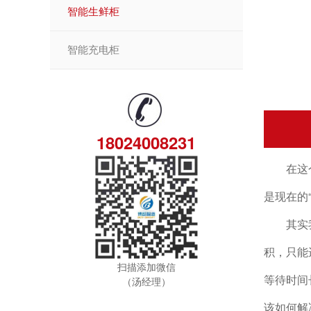
智能生鲜柜
智能充电柜
18024008231
在这个快
是现在的
其实我们
积，只能
扫描添加微信
等待时间
（汤经理）
该如何解